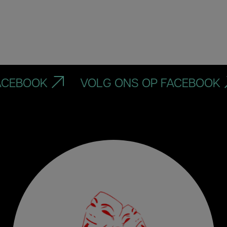
K
VOLG ONS OP FACEBOOK
VO