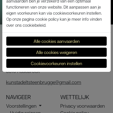
aanvaarden ben je verzekerd van een optimaal
functioneren van onze website. Dit aanpassen aan je
eigen voorkeuren kan via cookievoorkeuren instellen.
Op onze pagina cookie policy kan je meer info vinden
over ons cookiebeleid.
Alle cookies aanvaarden
KUNST ADELT
Alle cookies weigeren
Toneelzaal Zeven Torentjes
Cookievoorkeuren instellen
Canadaring 41
8310 Assebroek
kunstadeltsteenbrugge@gmail.com
NAVIGEER
WETTELIJK
Voorstellingen
Privacy voorwaarden
Huidig seizoen
Cookie policy