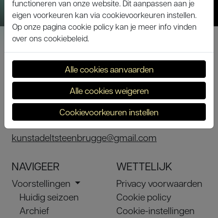
functioneren van onze website. Dit aanpassen aan je
eigen voorkeuren kan via cookievoorkeuren instellen.
Op onze pagina cookie policy kan je meer info vinden
over ons cookiebeleid.
Alle cookies aanvaarden
KUNST ADELT
Toneelzaal Zeven Torentjes
Alle cookies weigeren
Canadaring 41
Cookievoorkeuren instellen
8310 Assebroek
kunstadeltsteenbrugge@gmail.com
NAVIGEER
WETTELIJK
Voorstellingen
Privacy voorwaarden
Huidig seizoen
Cookie policy
Archief
Cookie-instellingen