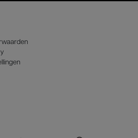
orwaarden
cy
llingen