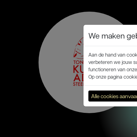
We maken gebr
Aan de hand van cooki
verbeteren we jouw su
functioneren van onze
Op onze pagina cookie 
Alle cookies aanva