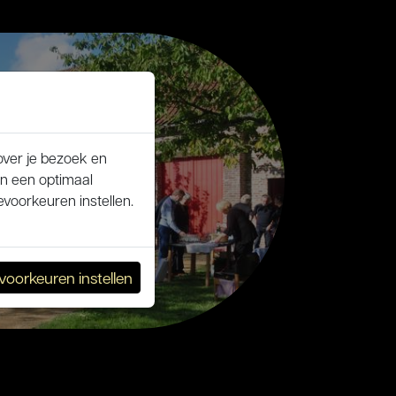
over je bezoek en
an een optimaal
voorkeuren instellen.
voorkeuren instellen