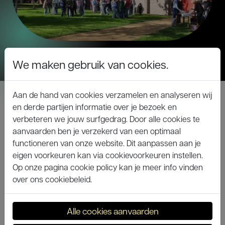
We maken gebruik van cookies.
Aan de hand van cookies verzamelen en analyseren wij
en derde partijen informatie over je bezoek en
verbeteren we jouw surfgedrag. Door alle cookies te
KUNST ADELT
aanvaarden ben je verzekerd van een optimaal
functioneren van onze website. Dit aanpassen aan je
Toneelzaal Zeven Torentjes
eigen voorkeuren kan via cookievoorkeuren instellen.
Canadaring 41
Op onze pagina cookie policy kan je meer info vinden
8310 Assebroek
over ons cookiebeleid.
kunstadeltsteenbrugge@gmail.com
Alle cookies aanvaarden
NAVIGEER
WETTELIJK