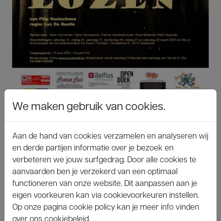
We maken gebruik van cookies.
Regisseur:
Aan de hand van cookies verzamelen en analyseren wij
Auteur:
en derde partijen informatie over je bezoek en
verbeteren we jouw surfgedrag. Door alle cookies te
Spelers: Anne Vermander, Clara Vermeersch,
aanvaarden ben je verzekerd van een optimaal
Francis Vandenbroucke, Geert Battel, Peter
functioneren van onze website. Dit aanpassen aan je
Desauter
eigen voorkeuren kan via cookievoorkeuren instellen.
Op onze pagina cookie policy kan je meer info vinden
Speeldata: 13, 14, 19, 20 en 21 november 2020
over ons cookiebeleid.