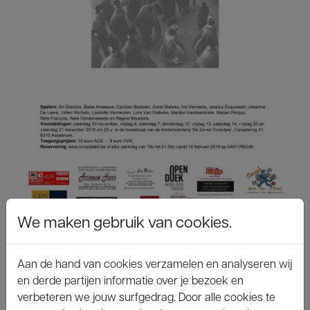
We maken gebruik van cookies.
Regisseur: Bart Cardoen
Auteur: Michael Tremblay
Aan de hand van cookies verzamelen en analyseren wij
en derde partijen informatie over je bezoek en
Spelers: An Dierickx, Bieke Anseeuw,
verbeteren we jouw surfgedrag. Door alle cookies te