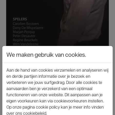
We maken gebruik van cookies.
Regisseur: Dirk Van Den Broeck
Auteur: Henrik Ibsen
Aan de hand van cookies verzamelen en analyseren wij
Spelers: Carolien Bostoen, Dany
en derde partijen informatie over je bezoek en
verbeteren we jouw surfgedrag. Door alle cookies te
Dewispelaere, Marjan Perquy, Peter
aanvaarden ben je verzekerd van een optimaal
Desauter, Regine Beuckels, Wim Vandeleene
functioneren van onze website. Dit aanpassen aan je
eigen voorkeuren kan via cookievoorkeuren instellen.
Speeldata: 1, 7, 8, 13, 14 en 15 december 2018
Op onze pagina cookie policy kan je meer info vinden
in de toneelzaal van de kinderboerderij 'De
over ons cookiebeleid.