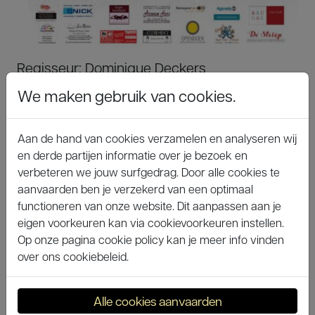
Regisseur: Dominique Deckers
Auteur: Haye van der Heyden
We maken gebruik van cookies.
Spelers: Barbara Axters, Mathieu de Meyer,
Aan de hand van cookies verzamelen en analyseren wij
Thijs Vandaele, Sis Vandenbroucke, Lore
en derde partijen informatie over je bezoek en
Van Glabeke en Clara Vermeersch
verbeteren we jouw surfgedrag. Door alle cookies te
aanvaarden ben je verzekerd van een optimaal
Speeldata: 2, 8, 9, 14, 15 en 16 december 2017
functioneren van onze website. Dit aanpassen aan je
in de toneelzaal van de kinderboerderij 'De
eigen voorkeuren kan via cookievoorkeuren instellen.
Zeven Torentjes'
Op onze pagina cookie policy kan je meer info vinden
over ons cookiebeleid.
Alle cookies aanvaarden