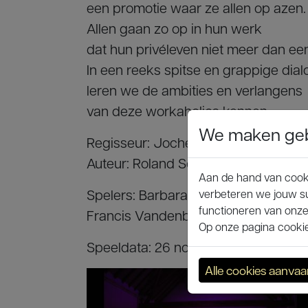
een promotie waar ze allen op azen.
Allen gaan zo op in hun werk
dat hun privéleven niet meer dan een 
In een reeks spitse en grappige dia
leren we de ambities en verlangens
van deze workaholics kennen.
We maken gebr
Regisseur: Jochen Balbaert
Auteur: Roland Schimmelpfennig
Aan de hand van cooki
Spelers: Barbara Axters, Johanna De 
verbeteren we jouw su
functioneren van onze
Francis Vandenbroucke en Wim Va
Op onze pagina cookie 
Speeldata: 26 november en 3, 9, 10, 
Alle cookies aanva