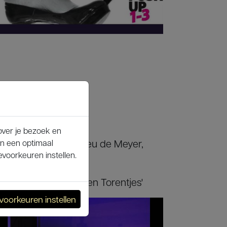
over je bezoek en
 Geert Battel, Mathieu de Meyer,
an een optimaal
voorkeuren instellen.
erboerderij 'De Zeven Torentjes'
voorkeuren instellen