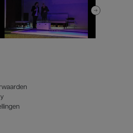
orwaarden
cy
llingen