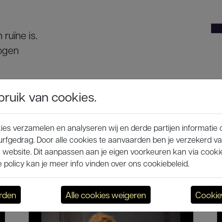
ruïne is.
logen
uik van cookies.
es verzamelen en analyseren wij en derde partijen informatie 
Laere, Liselotte Vermeulen, Marijke Vansteenkiste,
rfgedrag. Door alle cookies te aanvaarden ben je verzekerd v
 website. Dit aanpassen aan je eigen voorkeuren kan via cookie
ndeleene
policy kan je meer info vinden over ons cookiebeleid.
16 en 17 december 2016 in de toneelzaal van de kind
arden
Alle cookies weigeren
Cookie